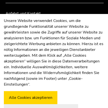
Anfahrt und Kontakt
Kommunikation und Öffentlichkeitsarbeit
Unsere Website verwendet Cookies, um die
grundlegende Funktionalität unserer Website zu
Moodle
gewährleisten sowie die Zugriffe auf unserer Website zu
UNIGRAZonline
analysieren bzw. um Funktionen für Soziale Medien und
Impressum
zielgerichtete Werbung anbieten zu können. Hierzu ist es
Datenschutzerklärung
nötig Informationen an die jeweiligen Dienstanbieter
Cookie-Einstellungen
weiterzugeben. Mit dem Klick auf „Alle Cookies
Barrierefreiheitserklärung
akzeptieren“ willigen Sie in diese Datenverarbeitungen
ein. Individuelle Auswahlmöglichkeiten, weitere
Informationen und die Widerrufsmöglichkeit finden Sie
nachfolgend (sowie im Footer) unter „Cookie-
Wetterstation
Uni Graz
Einstellungen“.
Alle Cookies akzeptieren