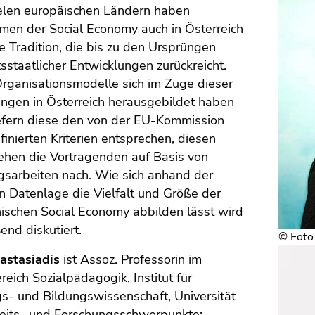
ielen europäischen Ländern haben
men der Social Economy auch in Österreich
e Tradition, die bis zu den Ursprüngen
sstaatlicher Entwicklungen zurückreicht.
rganisationsmodelle sich im Zuge dieser
ungen in Österreich herausgebildet haben
efern diese den von der EU-Kommission
finierten Kriterien entsprechen, diesen
ehen die Vortragenden auf Basis von
gsarbeiten nach. Wie sich anhand der
n Datenlage die Vielfalt und Größe der
hischen Social Economy abbilden lässt wird
end diskutiert.
© Foto
astasiadis
ist Assoz. Professorin im
reich Sozialpädagogik, Institut für
s- und Bildungswissenschaft, Universität
beits- und Forschungsschwerpunkte: