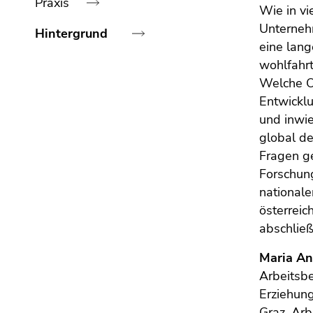
Praxis
bestätigen
Wie in v
Sie diesen
Unterneh
Hintergrund
Link.
eine lang
wohlfahrt
Beginn
Zum
Ende
des
Welche O
Inhalt
dieses
Seitenbereichs:
(Zugriffstaste
Entwickl
Seitenbereichs.
Seitenbereiche:
1)
und inwi
Zur
Zur
global de
Übersicht
Positionsanzeige
Fragen g
der
(Zugriffstaste
Forschun
2)
Seitenbereiche
nationale
Zur
österreic
Hauptnavigation
abschließ
(Zugriffstaste
3)
Maria An
Zur
Arbeitsbe
Unternavigation
Erziehung
(Zugriffstaste
Graz. Ar