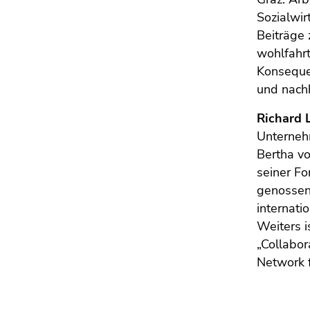
4)
Sozialwir
Zu
Beiträge 
den
wohlfahr
Zusatzinformationen
Konsequen
(Zugriffstaste
5)
und nachh
Zu
Richard 
den
Unterneh
Seiteneinstellungen
Bertha vo
(Benutzer/Sprache)
(Zugriffstaste
seiner F
8)
genossen
Zur
internatio
Suche
Weiters 
(Zugriffstaste
„Collabor
9)
Network 
Ende
dieses