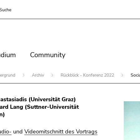
Suche
dium
Community
udium
Community
tergrund
Archiv
Rückblick - Konferenz 2022
Soci
astasiadis (Universität Graz)
ard Lang (Suttner-Universität
n)
dio-
und
Videomitschnitt des Vortrags